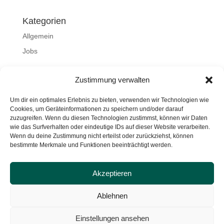
Kategorien
Allgemein
Jobs
Meta
Zustimmung verwalten
Anmelden
Um dir ein optimales Erlebnis zu bieten, verwenden wir Technologien wie
Eintrags-Feed
Cookies, um Geräteinformationen zu speichern und/oder darauf
zuzugreifen. Wenn du diesen Technologien zustimmst, können wir Daten
Kommentar-Feed
wie das Surfverhalten oder eindeutige IDs auf dieser Website verarbeiten.
Wenn du deine Zustimmung nicht erteilst oder zurückziehst, können
WordPress.org
bestimmte Merkmale und Funktionen beeinträchtigt werden.
Akzeptieren
Impressum
Datenschutz
AGB
Ablehnen
Einstellungen ansehen