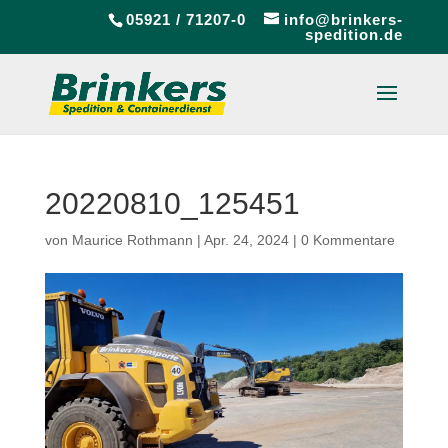
05921 / 71207-0
info@brinkers-
spedition.de
20220810_125451
von
Maurice Rothmann
|
Apr. 24, 2024
|
0 Kommentare