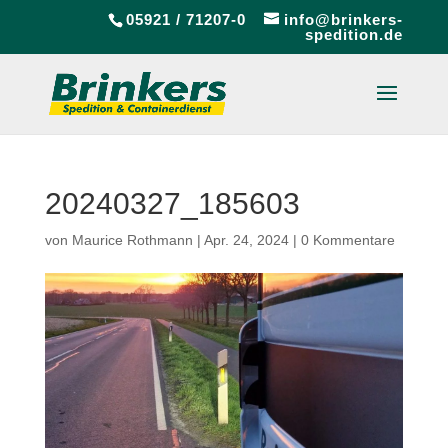
05921 / 71207-0
info@brinkers-
spedition.de
20240327_185603
von
Maurice Rothmann
|
Apr. 24, 2024
|
0 Kommentare