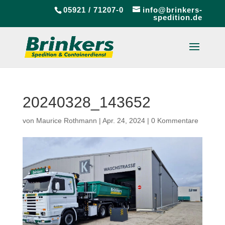
05921 / 71207-0
info@brinkers-
spedition.de
20240328_143652
von
Maurice Rothmann
|
Apr. 24, 2024
|
0 Kommentare