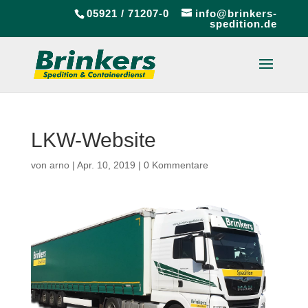
05921 / 71207-0
info@brinkers-
spedition.de
LKW-Website
von
arno
|
Apr. 10, 2019
|
0 Kommentare