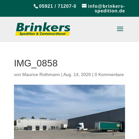
05921 / 71207-0
info@brinkers-
spedition.de
IMG_0858
von
Maurice Rothmann
|
Aug. 14, 2020
|
0 Kommentare