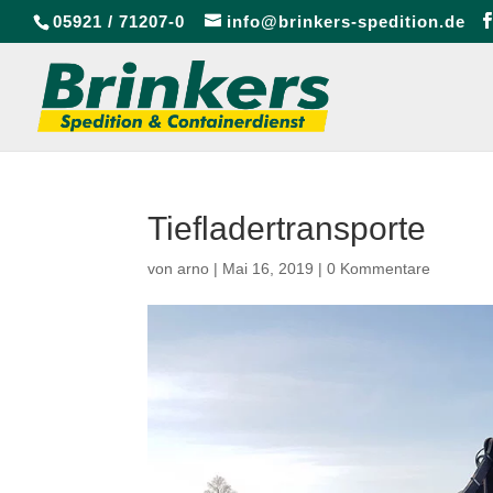
05921 / 71207-0
info@brinkers-spedition.de
Tiefladertransporte
von
arno
|
Mai 16, 2019
|
0 Kommentare