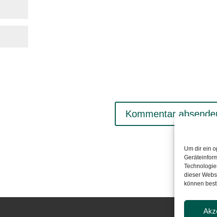
Um dir ein o
Geräteinfor
Technologien
dieser Websi
können best
Akz